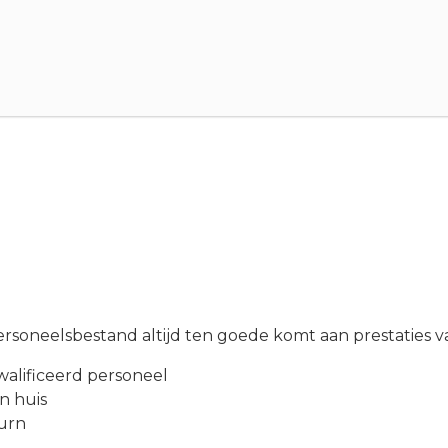
rsoneelsbestand altijd ten goede komt aan prestaties va
kwalificeerd personeel
in huis
turn